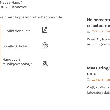
Neues Haus 1
30175 Hannover
reinhard.kopiez@hmtm-hannover.de
No perceptu
selected mu
Publikationsliste:
Zeitschriften
Düvel, N., Trzc
recordings of 
Google Scholar:
Handbuch
Musikpsychologie:
Measuring t
data
Zeitschriften
Vogt, K., Wycis
laboratory dat