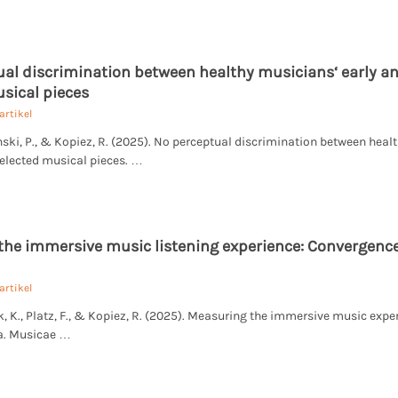
al discrimination between healthy musicians‘ early and
sical pieces
artikel
inski, P., & Kopiez, R. (2025). No perceptual discrimination between heal
selected musical pieces. …
he immersive music listening experience: Convergence
artikel
k, K., Platz, F., & Kopiez, R. (2025). Measuring the immersive music exp
a. Musicae …